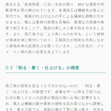
接伝える「徒弟制度」に近い文化が残り、細かな感覚や判
断基準が受け継がれています。金属加工は機械化が進んだ
現代でも、最後の仕上げは人の手による繊細な調整が欠か
せません。職人は素材の状態を見極め、最適な力加減や角
度で加工することで、製品の美しさと耐久性を引き出しま
す。また、燕三条では「より良いものを作る」という精神
が地域全体に根付いており、工場同士が技術を共有しなが
ら産地全体の品質向上を図っています。この文化が、メイ
ド・イン燕の高い品質を支えています。
2-2 「削る・磨く・仕上げる」の精度
燕三条の技術を語るうえで欠かせないのが、「削る・磨
く・仕上げる」の精度です。金属を均一に削る工程では、
わずか数ミクロンの誤差が製品の使い心地に影響するた
め、職人は機械の癖や素材の個性を読み取りながら調整し
ます。磨き工程では、表面の傷を丁寧に取り除き、光沢を